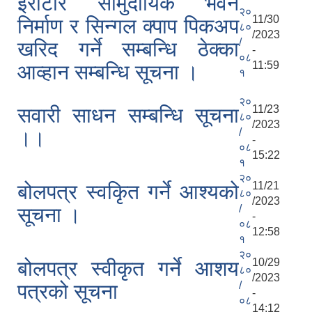
इरौटार सामुदायिक भवन
२०
11/30
निर्माण र सिन्गल क्पाप पिकअप
८०
/2023
/
खरिद गर्ने सम्बन्धि ठेक्का
-
०८
11:59
आव्हान सम्बन्धि सूचना ।
१
२०
11/23
सवारी साधन सम्बन्धि सूचना
८०
/2023
/
।।
-
०८
15:22
१
२०
11/21
बोलपत्र स्वकिृत गर्ने आश्यको
८०
/2023
/
सूचना ।
-
०८
12:58
१
२०
10/29
बोलपत्र स्वीकृत गर्ने आशय
८०
/2023
/
पत्रको सूचना
-
०८
14:12