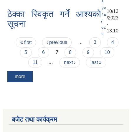
१
२०
10/13
ठेक्का स्विकृत गर्ने आश्यको
८०
/2023
/
सूचना
-
०८
13:10
१
Pages
« first
‹ previous
…
3
4
5
6
7
8
9
10
11
…
next ›
last »
more
बजेट तथा कार्यक्रम