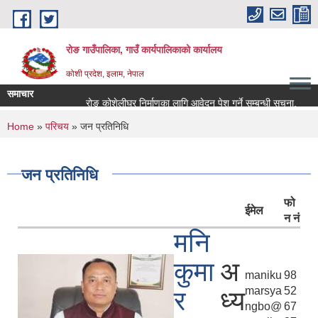
Skip to main content
रोङ गाउँपालिका, गाउँ कार्यपालिकाको कार्यालय
कोशी प्रदेश, इलाम, नेपाल
समाचार
रोङ कोशेलीघर निर्माणका लागि आवेदन पेश गर्ने सम्बन्धी सूचना.
सार्
You are here
Home
»
परिचय
» जन प्रतिनिधि
जन प्रतिनिधि
फो
ईमेल
न नं
मनि
कुमा
अ
maniku
98
marsya
52
र
ध्य
ngbo@
67