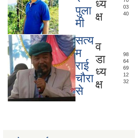
ध्य
70
पुला
03
क्ष
40
मी
सत्य
व
म
98
डा
64
राई
ध्य
69
चौरा
12
क्ष
32
से