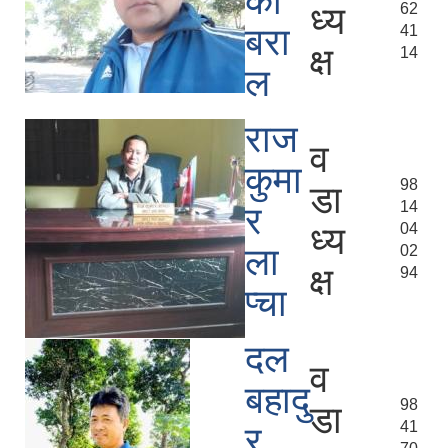
का
ध्य
62
बरा
41
क्ष
14
ल
राज
व
कुमा
98
डा
14
र
ध्य
04
ला
02
क्ष
94
प्चा
दल
व
बहादु
98
डा
41
र