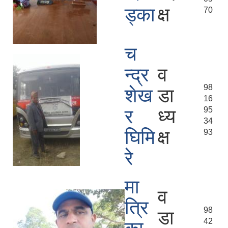
ड्का
क्ष
70
च
न्द्र
व
98
शेख
डा
16
95
र
ध्य
34
घिमि
क्ष
93
रे
मा
व
त्रि
98
डा
42