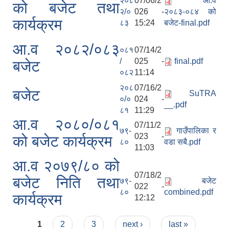
२०८
07/06/2
आ.व
को बजेट तथा
२/०
026 -
२०८३-०८४ को
कार्यक्रम
८३
15:24
बजेट-final.pdf
आ.व २०८२/०८३
०८१
07/14/2
/
025 -
final.pdf
बजेट
०८२
11:14
२०८
07/16/2
बजेट
SuTRA
०/०
024 -
__.pdf
८१
11:29
आ.व २०८०/०८१
07/11/2
७९-
गाउँपालिका र
023 -
को बजेट कार्यक्रम
८०
वडा सबै.pdf
11:03
आ.व २०७९/८० को
07/18/2
बजेट निति तथा
७९-
बजेट
022 -
८०
combined.pdf
कार्यक्रम
12:12
Pages
1
2
3
next ›
last »