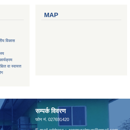
MAP
नीय विकास
ालय
ार्यक्रम
षित वा स्वायत्त
योग
सम्पर्क विवरण
फोन न‌ं. 027691420
E-mail address :
rongruralmun@gmail.com