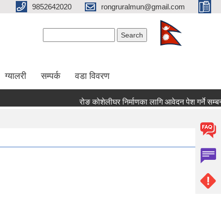
9852642020
rongruralmun@gmail.com
Search form
Search
ग्यालरी
सम्पर्क
वडा विवरण
रोङ कोशेलीघर निर्माणका लागि आवेदन पेश गर्ने सम्बन्धी स