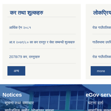
कर तथा शुल्कहरु
लोकप्रि
आर्थिक ऐन २०८१
राेङ गाउँपालि
आ.व २०७९/८० का कर दस्तुर र सेवा सम्बन्धी शुल्कहरु
गाउँसभामा उपस्
2078/79 कर, दस्तुरहरु
राेङ गाउँपालि
अन्य
more
Notices
eGov serv
सूचना तथा समाचार
घटना दर्ता
सार्वजनिक खरीद /बोलपत्र सूचना
सामाजिक सुरक्ष