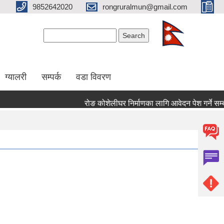
9852642020
rongruralmun@gmail.com
Search form
Search
ग्यालरी
सम्पर्क
वडा विवरण
रोङ कोशेलीघर निर्माणका लागि आवेदन पेश गर्ने सम्बन्ध