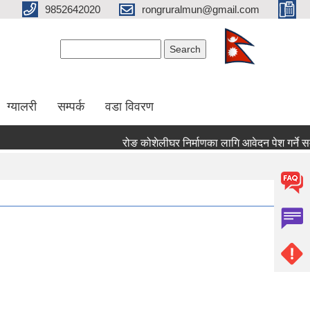
9852642020
rongruralmun@gmail.com
Search form
Search
ग्यालरी
सम्पर्क
वडा विवरण
रोङ कोशेलीघर निर्माणका लागि आवेदन पेश गर्ने सम्बन्ध