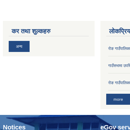
कर तथा शुल्कहरु
लोकप्रि
अन्य
राेङ गाउँपालि
गाउँसभामा उपस्
राेङ गाउँपालि
more
Notices
eGov serv