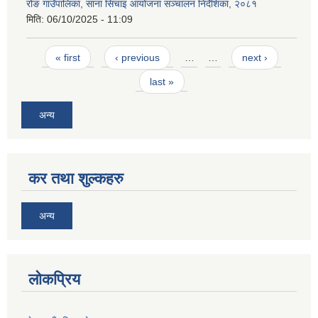
रोङ गाउँपालिका, साना सिंचाइ आयोजना सञ्चालन निर्देशिका, २०८१
मिति:
06/10/2025 - 11:09
Pages
« first
‹ previous
…
…
next ›
last »
अन्य
कर तथा शुल्कहरु
अन्य
लोकप्रिय