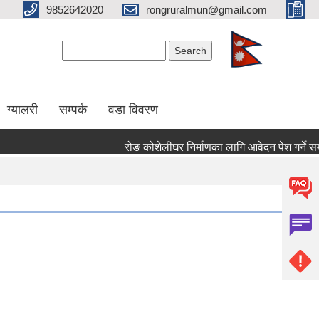
9852642020
rongruralmun@gmail.com
Search form
Search
ग्यालरी
सम्पर्क
वडा विवरण
रोङ कोशेलीघर निर्माणका लागि आवेदन पेश गर्ने सम्बन्ध