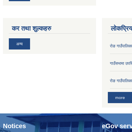
कर तथा शुल्कहरु
लोकप्रि
अन्य
राेङ गाउँपालि
गाउँसभामा उपस्
राेङ गाउँपालि
more
Notices
eGov serv