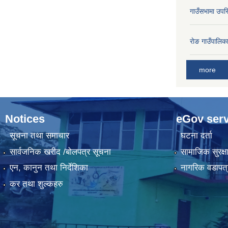
गाउँसभामा उपस्
राेङ गाउँपालि
more
Notices
eGov serv
सूचना तथा समाचार
घटना दर्ता
सार्वजनिक खरीद /बोलपत्र सूचना
सामाजिक सुरक्ष
एन, कानुन तथा निर्देशिका
नागरिक वडापत्
कर तथा शुल्कहरु