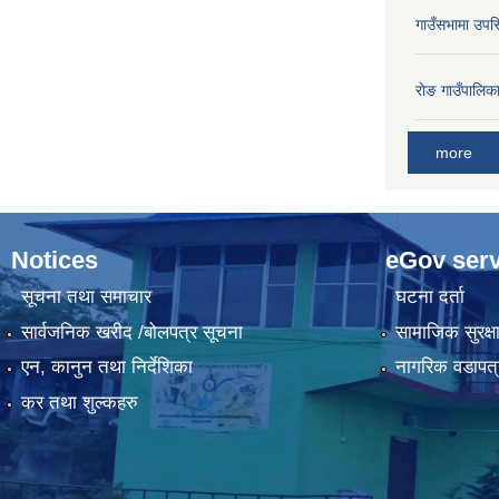
गाउँसभामा उपस्
राेङ गाउँपालि
more
Notices
eGov serv
सूचना तथा समाचार
घटना दर्ता
सार्वजनिक खरीद /बोलपत्र सूचना
सामाजिक सुरक्ष
एन, कानुन तथा निर्देशिका
नागरिक वडापत्
कर तथा शुल्कहरु