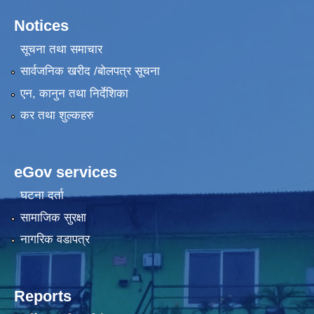
Notices
सूचना तथा समाचार
सार्वजनिक खरीद /बोलपत्र सूचना
एन, कानुन तथा निर्देशिका
कर तथा शुल्कहरु
eGov services
घटना दर्ता
सामाजिक सुरक्षा
नागरिक वडापत्र
Reports