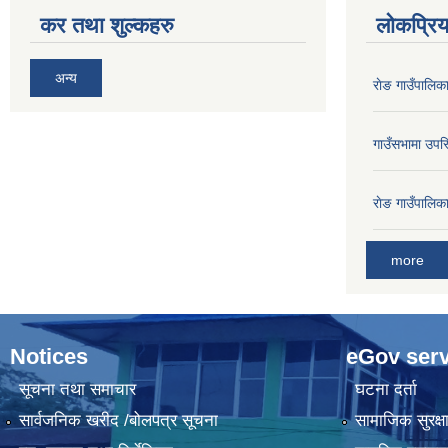
कर तथा शुल्कहरु
लोकप्रि
अन्य
राेङ गाउँपालि
गाउँसभामा उपस्
राेङ गाउँपालि
more
Notices
eGov serv
सूचना तथा समाचार
घटना दर्ता
सार्वजनिक खरीद /बोलपत्र सूचना
सामाजिक सुरक्ष