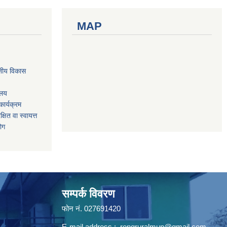
MAP
नीय विकास
ालय
ार्यक्रम
षित वा स्वायत्त
योग
सम्पर्क विवरण
फोन न‌ं. 027691420
E-mail address :
rongruralmun@gmail.com