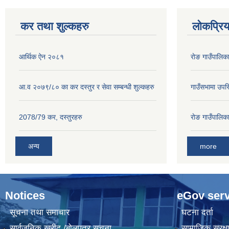
कर तथा शुल्कहरु
लोकप्रि
आर्थिक ऐन २०८१
राेङ गाउँपालि
आ.व २०७९/८० का कर दस्तुर र सेवा सम्बन्धी शुल्कहरु
गाउँसभामा उपस्
2078/79 कर, दस्तुरहरु
राेङ गाउँपालि
अन्य
more
Notices
eGov serv
सूचना तथा समाचार
घटना दर्ता
सार्वजनिक खरीद /बोलपत्र सूचना
सामाजिक सुरक्ष