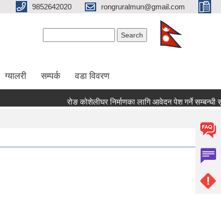
9852642020
rongruralmun@gmail.com
Search form
Search
ग्यालरी
सम्पर्क
वडा विवरण
रोङ कोशेलीघर निर्माणका लागि आवेदन पेश गर्ने सम्बन्धी सूचना