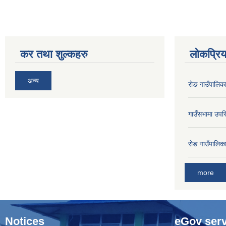
कर तथा शुल्कहरु
लोकप्रि
अन्य
राेङ गाउँपालि
गाउँसभामा उपस्
राेङ गाउँपालि
more
Notices
eGov serv