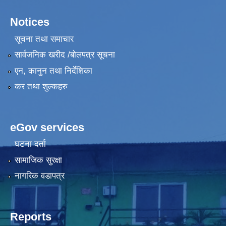
Notices
सूचना तथा समाचार
सार्वजनिक खरीद /बोलपत्र सूचना
एन, कानुन तथा निर्देशिका
कर तथा शुल्कहरु
eGov services
घटना दर्ता
सामाजिक सुरक्षा
नागरिक वडापत्र
Reports