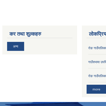
कर तथा शुल्कहरु
लोकप्रि
अन्य
राेङ गाउँपालि
गाउँसभामा उपस्
राेङ गाउँपालि
more