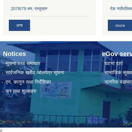
2078/79 कर, दस्तुरहरु
राेङ गाउँपालि
अन्य
more
Notices
eGov serv
सूचना तथा समाचार
घटना दर्ता
सार्वजनिक खरीद /बोलपत्र सूचना
सामाजिक सुरक्ष
एन, कानुन तथा निर्देशिका
नागरिक वडापत्
कर तथा शुल्कहरु
//