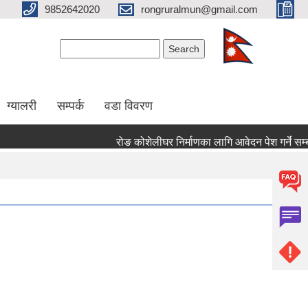
9852642020
rongruralmun@gmail.com
Search form
Search
ग्यालरी
सम्पर्क
वडा विवरण
रोङ कोशेलीघर निर्माणका लागि आवेदन पेश गर्ने सम्बन्ध