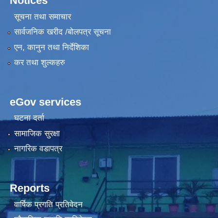
Notices
सूचना तथा समाचार
सार्वजनिक खरीद /बोलपत्र सूचना
एन, कानुन तथा निर्देशिका
कर तथा शुल्कहरु
eGov services
घटना दर्ता
सामाजिक सुरक्षा
नागरिक वडापत्र
Reports
वार्षिक प्रगति प्रतिवेदन