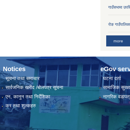
गाउँसभामा उपस्
राेङ गाउँपालि
more
Notices
eGov serv
सूचना तथा समाचार
घटना दर्ता
सार्वजनिक खरीद /बोलपत्र सूचना
सामाजिक सुरक्ष
एन, कानुन तथा निर्देशिका
नागरिक वडापत्
कर तथा शुल्कहरु