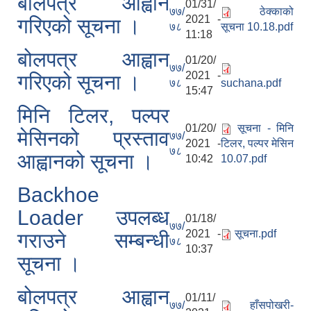
बोलपत्र आह्वान
01/31/
७७/
ठेक्काको
2021 -
गरिएको सूचना ।
७८
सूचना 10.18.pdf
11:18
बोलपत्र आह्वान
01/20/
७७/
2021 -
गरिएको सूचना ।
७८
suchana.pdf
15:47
मिनि टिलर, पल्पर
01/20/
सूचना - मिनि
मेसिनको प्रस्ताव
७७/
2021 -
टिलर, पल्पर मेसिन
७८
आह्वानको सूचना ।
10:42
10.07.pdf
Backhoe
Loader उपलब्ध
01/18/
७७/
2021 -
सूचना.pdf
गराउने सम्बन्धी
७८
10:37
सूचना ।
बोलपत्र आह्वान
01/11/
७७/
हाँसपोखरी-