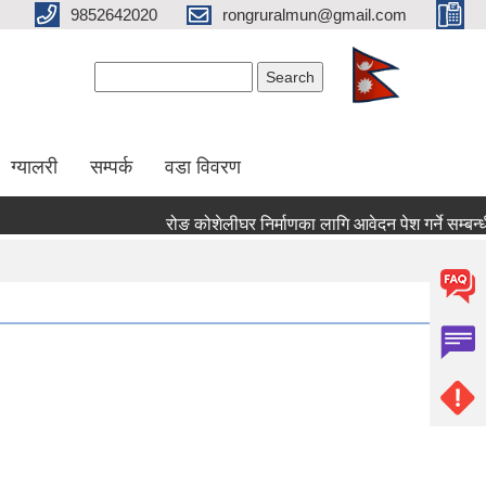
9852642020
rongruralmun@gmail.com
Search form
Search
ग्यालरी
सम्पर्क
वडा विवरण
रोङ कोशेलीघर निर्माणका लागि आवेदन पेश गर्ने सम्बन्धी स