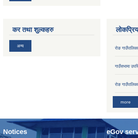
कर तथा शुल्कहरु
लोकप्रि
अन्य
राेङ गाउँपालि
गाउँसभामा उपस्
राेङ गाउँपालि
more
Notices
eGov serv