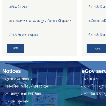
आर्थिक ऐन २०८१
राेङ गाउँपालि
आ.व २०७९/८० का कर दस्तुर र सेवा सम्बन्धी शुल्कहरु
गाउँसभामा उपस्
2078/79 कर, दस्तुरहरु
राेङ गाउँपालि
अन्य
more
Notices
eGov serv
सूचना तथा समाचार
घटना दर्ता
सार्वजनिक खरीद /बोलपत्र सूचना
सामाजिक सुरक्ष
एन, कानुन तथा निर्देशिका
नागरिक वडापत्
कर तथा शुल्कहरु