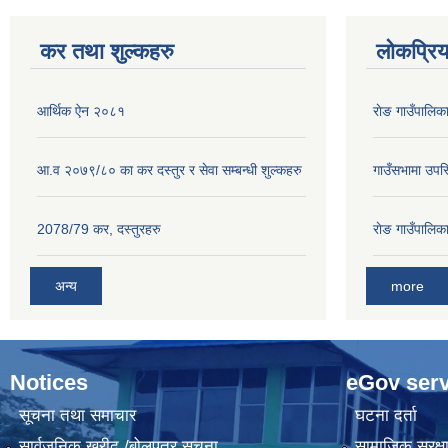
कर तथा शुल्कहरु
लोकप्रि
आर्थिक ऐन २०८१
राेङ गाउँपालि
आ.व २०७९/८० का कर दस्तुर र सेवा सम्बन्धी शुल्कहरु
गाउँसभामा उपस्
2078/79 कर, दस्तुरहरु
राेङ गाउँपालि
अन्य
more
Notices
eGov serv
सूचना तथा समाचार
घटना दर्ता
सार्वजनिक खरीद /बोलपत्र सूचना
सामाजिक सुरक्ष