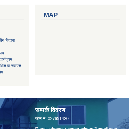
MAP
नीय विकास
ालय
ार्यक्रम
षित वा स्वायत्त
योग
सम्पर्क विवरण
फोन न‌ं. 027691420
E-mail address :
rongruralmun@gmail.com