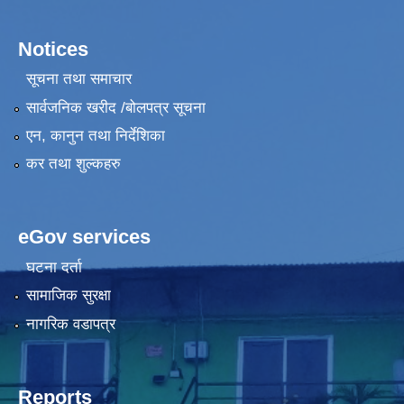
Notices
सूचना तथा समाचार
सार्वजनिक खरीद /बोलपत्र सूचना
एन, कानुन तथा निर्देशिका
कर तथा शुल्कहरु
eGov services
घटना दर्ता
सामाजिक सुरक्षा
नागरिक वडापत्र
Reports