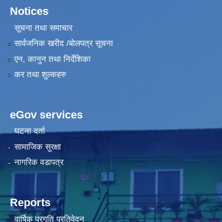
Notices
सूचना तथा समाचार
सार्वजनिक खरीद /बोलपत्र सूचना
एन, कानुन तथा निर्देशिका
कर तथा शुल्कहरु
eGov services
घटना दर्ता
सामाजिक सुरक्षा
नागरिक वडापत्र
Reports
वार्षिक प्रगति प्रतिवेदन