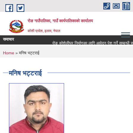
Skip to main content
रोङ गाउँपालिका, गाउँ कार्यपालिकाको कार्यालय
कोशी प्रदेश, इलाम, नेपाल
समाचार
रोङ कोशेलीघर निर्माणका लागि आवेदन पेश गर्ने सम्बन्धी सूचन
You are here
Home
» मनिष भट्टराई
मनिष भट्टराई