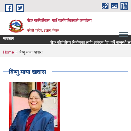
Skip to main content
रोङ गाउँपालिका, गाउँ कार्यपालिकाको कार्यालय
कोशी प्रदेश, इलाम, नेपाल
समाचार
रोङ कोशेलीघर निर्माणका लागि आवेदन पेश गर्ने सम्बन्धी सूचना
You are here
Home
» बिष्णु माया खवास
बिष्णु माया खवास