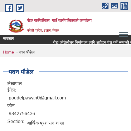
Skip to main content
रोङ गाउँपालिका, गाउँ कार्यपालिकाको कार्यालय
कोशी प्रदेश, इलाम, नेपाल
समाचार
रोङ कोशेलीघर निर्माणका लागि आवेदन पेश गर्ने सम्बन्धी सूच
You are here
Home
» पवन पाैडेल
पवन पाैडेल
लेखापाल
ईमेल:
poudelpawan0@gmail.com
फोन:
9842756436
Section:
आर्थिक प्रशासन शाखा