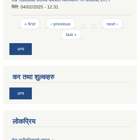
मिति:
04/02/2025 - 12:31
Pages
« first
‹ previous
…
…
next ›
last »
अन्य
कर तथा शुल्कहरु
अन्य
लोकप्रिय
राेङ गाउँपालिकाको सूचना ।