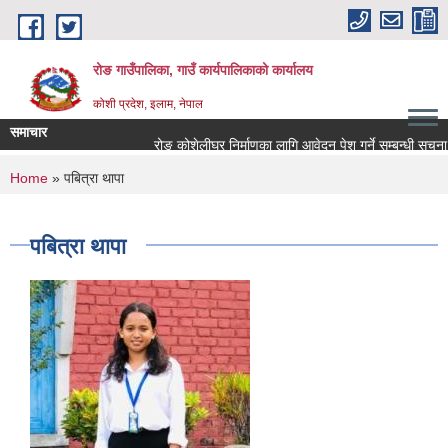
Skip to main content
रोङ गाउँपालिका, गाउँ कार्यपालिकाको कार्यालय
कोशी प्रदेश, इलाम, नेपाल
समाचार
रोङ कोशेलीघर निर्माणका लागि आवेदन पेश गर्ने सम्बन्धी सूचना.
You are here
Home
» पबित्रा थापा
पबित्रा थापा