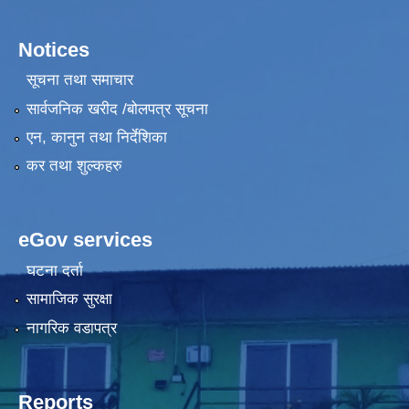
Notices
सूचना तथा समाचार
सार्वजनिक खरीद /बोलपत्र सूचना
एन, कानुन तथा निर्देशिका
कर तथा शुल्कहरु
eGov services
घटना दर्ता
सामाजिक सुरक्षा
नागरिक वडापत्र
Reports