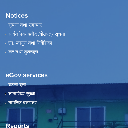
Notices
सूचना तथा समाचार
सार्वजनिक खरीद /बोलपत्र सूचना
एन, कानुन तथा निर्देशिका
कर तथा शुल्कहरु
eGov services
घटना दर्ता
सामाजिक सुरक्षा
नागरिक वडापत्र
Reports