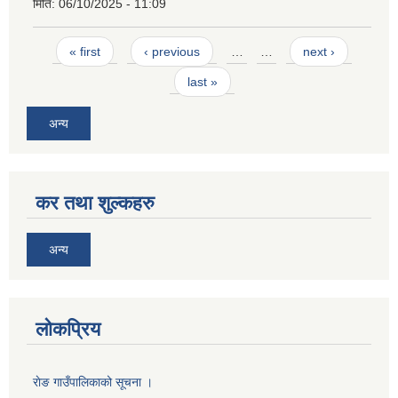
मिति:
06/10/2025 - 11:09
Pages
« first
‹ previous
…
…
next ›
last »
अन्य
कर तथा शुल्कहरु
अन्य
लोकप्रिय
राेङ गाउँपालिकाको सूचना ।