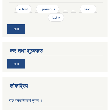
Pages
« first
‹ previous
…
…
next ›
last »
अन्य
कर तथा शुल्कहरु
अन्य
लोकप्रिय
राेङ गाउँपालिकाको सूचना ।